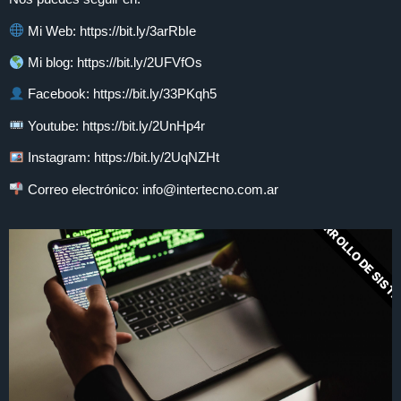
Mi Web: https://bit.ly/3arRbIe
Mi blog: https://bit.ly/2UFVfOs
Facebook: https://bit.ly/33PKqh5
Youtube: https://bit.ly/2UnHp4r
Instagram: https://bit.ly/2UqNZHt
Correo electrónico:
info@intertecno.com.ar
DESARROLLO DE SIST